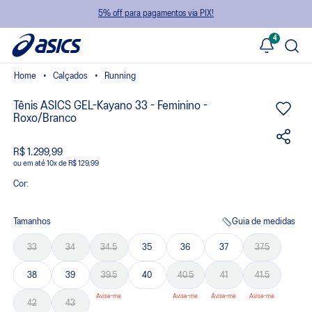
5% off para pagamentos via PIX!
4
Calçados
Running
Tênis ASICS GEL-Kayano 33 - Feminino -
Roxo/Branco
R$ 1.299,99
ou
10
x
de
R$ 129,99
Cor:
Tamanhos
Guia de medidas
33
34
34.5
35
36
37
37.5
38
39
39.5
40
40.5
41
41.5
42
43