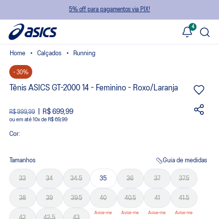
5% off para pagamentos via PIX!
4
Calçados
Running
- 30%
Tênis ASICS GT-2000 14 - Feminino - Roxo/Laranja
R$ 699,99
R$ 999,99
ou
10
x
de
R$ 69,99
Cor:
Tamanhos
Guia de medidas
33
34
34.5
35
36
37
37.5
38
39
39.5
40
40.5
41
41.5
42
42.5
43