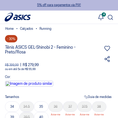
5% off para pagamentos via PIX!
4
Calçados
Running
- 30%
Tênis ASICS GEL-Shinobi 2 - Feminino -
Preto/Rosa
R$ 279,99
R$ 399,99
ou
5
x
de
R$ 55,99
Cor:
Tamanhos
Guia de medidas
34
34.5
35
36
37
37.5
38
39
39.5
40