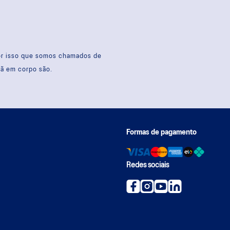
por isso que somos chamados de
sã em corpo são.
Formas de pagamento
Redes sociais