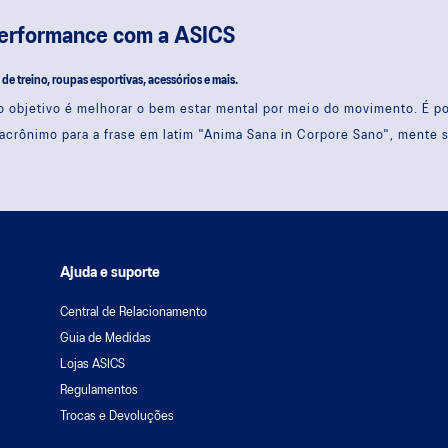
performance com a ASICS
s de treino, roupas esportivas, acessórios e mais.
 objetivo é melhorar o bem estar mental por meio do movimento. É 
acrônimo para a frase em latim "Anima Sana in Corpore Sano", mente 
Ajuda e suporte
Central de Relacionamento
Guia de Medidas
Lojas ASICS
Regulamentos
Trocas e Devoluções