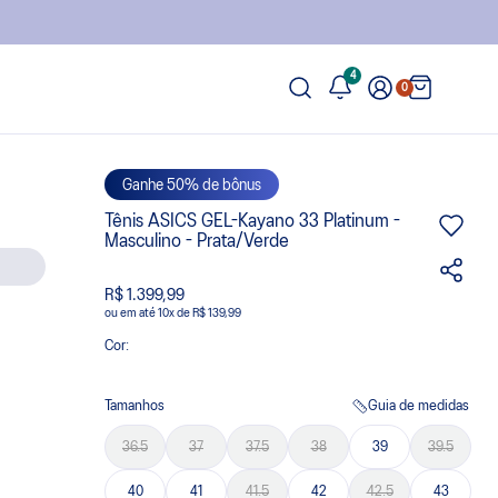
4
0
Ganhe 50% de bônus
Tênis ASICS GEL-Kayano 33 Platinum -
Masculino - Prata/Verde
R$ 1.399,99
ou
10
x
de
R$ 139,99
Cor:
Tamanhos
Guia de medidas
36.5
37
37.5
38
39
39.5
40
41
41.5
42
42.5
43