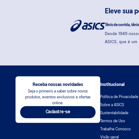
Eleve sua 
Tênis de corrida, têni
Desde 1949 nosso
ASICS, que é um 
Receba nossas novidades
Institucional
Seja o primeiro a saber sobre novos
Política de Privacidade
produtos, eventos exclusivos e ofertas
online.
Sobre a ASICS
Cadastre-se
Sustentabilidade
Termos de Uso
Trabalhe Conosco
Visão geral