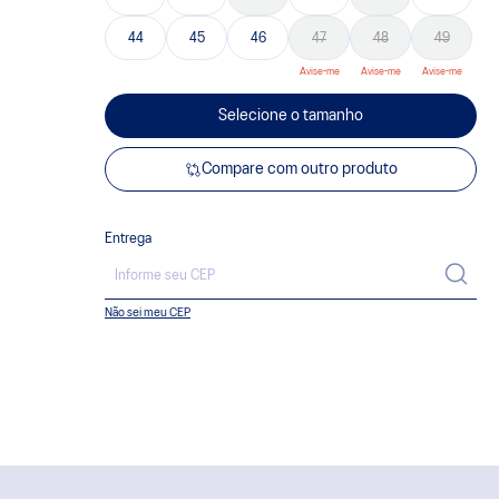
44
45
46
47
48
49
Selecione o tamanho
Compare com outro produto
Entrega
Não sei meu CEP