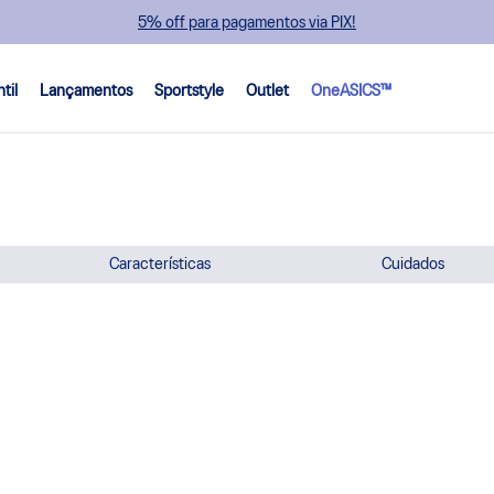
5% off para pagamentos via PIX!
ntil
Lançamentos
Sportstyle
Outlet
OneASICS™
Características
Cuidados