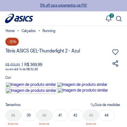
5% off para pagamentos via PIX!
2
Calçados
Running
- 20%
Tênis ASICS GEL-Thunderlight 2 - Azul
R$ 369,99
R$ 459,99
ou
7
x
de
R$ 52,85
Cor:
Tamanhos
Guia de medidas
38
39
40
41
42
43
44