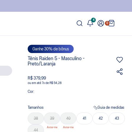
4
0
Ganhe 30% de bônus
Tênis Raiden 5 - Masculino -
Preto/Laranja
R$ 379,99
ou
7
x
de
R$ 54,28
Cor:
Tamanhos
Guia de medidas
38
39
40
41
42
43
44