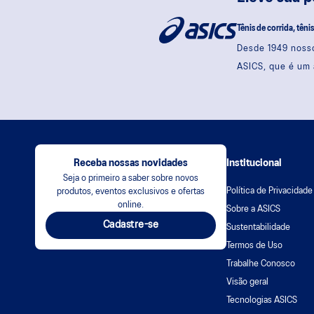
Tênis de corrida, têni
Desde 1949 nosso
ASICS, que é um 
Receba nossas novidades
Institucional
Seja o primeiro a saber sobre novos
Política de Privacidade
produtos, eventos exclusivos e ofertas
online.
Sobre a ASICS
Cadastre-se
Sustentabilidade
Termos de Uso
Trabalhe Conosco
Visão geral
Tecnologias ASICS