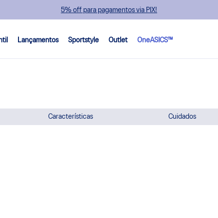
5% off para pagamentos via PIX!
ntil
Lançamentos
Sportstyle
Outlet
OneASICS™
Características
Cuidados