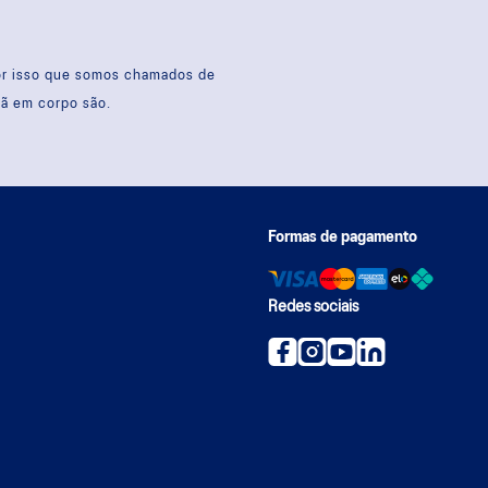
por isso que somos chamados de
sã em corpo são.
Formas de pagamento
Redes sociais