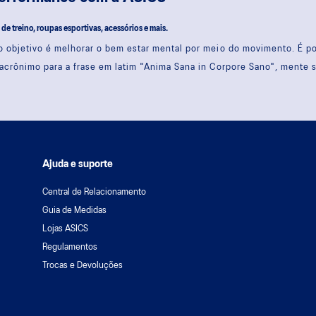
s de treino, roupas esportivas, acessórios e mais.
 objetivo é melhorar o bem estar mental por meio do movimento. É 
acrônimo para a frase em latim "Anima Sana in Corpore Sano", mente 
Ajuda e suporte
Central de Relacionamento
Guia de Medidas
Lojas ASICS
Regulamentos
Trocas e Devoluções