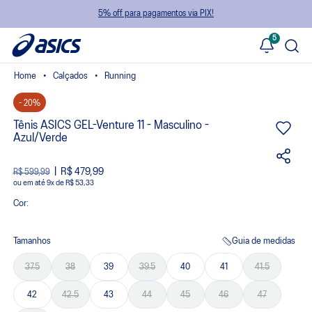
5% off para pagamentos via PIX!
5
Calçados
Running
- 20%
Tênis ASICS GEL-Venture 11 - Masculino -
Azul/Verde
R$ 479,99
R$ 599,99
ou
9
x
de
R$ 53,33
Cor:
Tamanhos
Guia de medidas
37.5
38
39
39.5
40
41
41.5
42
42.5
43
44
45
46
47