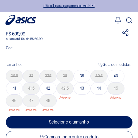
Calçados
Running
5% off para pagamentos via PIX!
Tênis GEL-Sonoma 8 - Preto/Amarelo
Frete Grátis Brasil*
Não cobramos taxas extras após a confirmação do pedido
R$ 699,99
ou
10
x
de
R$ 69,99
Cor:
Tamanhos
Guia de medidas
36.5
37
37.5
38
39
39.5
40
41
41.5
42
42.5
43
44
45
46
47
48
Selecione o tamanho
Compare com outro produto