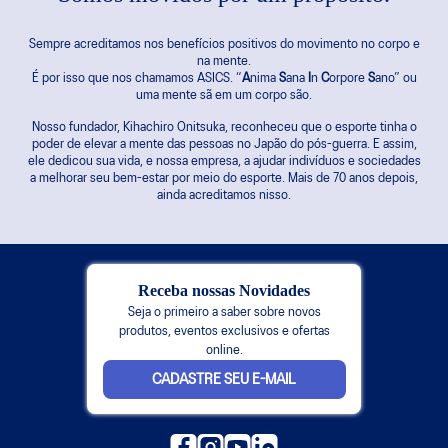
Sempre acreditamos nos benefícios positivos do movimento no corpo e
na mente.
É por isso que nos chamamos ASICS. “
A
nima
S
ana
I
n
C
orpore
S
ano” ou
uma mente sã em um corpo são.
Nosso fundador, Kihachiro Onitsuka, reconheceu que o esporte tinha o
poder de elevar a mente das pessoas no Japão do pós-guerra. E assim,
ele dedicou sua vida, e nossa empresa, a ajudar indivíduos e sociedades
a melhorar seu bem-estar por meio do esporte. Mais de 70 anos depois,
ainda acreditamos nisso.
Receba nossas Novidades
Seja o primeiro a saber sobre novos
produtos, eventos exclusivos e ofertas
online.
CADASTRE SEU E-MAIL