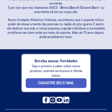
na mente.
É por isso que nos chamamos ASICS. “
A
nima
S
ana
I
n
C
orpore
S
ano” ou
uma mente sã em um corpo são.
Nosso fundador, Kihachiro Onitsuka, reconheceu que o esporte tinha o
poder de elevar a mente das pessoas no Japão do pós-guerra. E assim,
ele dedicou sua vida, e nossa empresa, a ajudar indivíduos e sociedades
a melhorar seu bem-estar por meio do esporte. Mais de 70 anos depois,
ainda acreditamos nisso.
Receba nossas Novidades
Seja o primeiro a saber sobre novos
produtos, eventos exclusivos e ofertas
online.
CADASTRE SEU E-MAIL