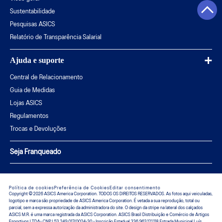
Sustentabilidade
Pesquisas ASICS
Relatório de Transparência Salarial
Ajuda e suporte
Central de Relacionamento
Guia de Medidas
Lojas ASICS
Regulamentos
Trocas e Devoluções
Seja Franqueado
Política de cookies
Preferência de Cookies
Editar consentimento
Copyright © 2026 ASICS America Corporation. TODOS OS DIREITOS RESERVADOS. As fotos aqui veiculadas,
logotipo e marca são propriedade de ASICS America Corporation. É vetada a sua reprodução, total ou
parcial, sem a expressa autorização da administradora do site. O design da stripe na lateral dos calçados
ASICS M.R. é uma marca registrada da ASICS Corporation. ASICS Brasil Distribuição e Comércio de Artigos
Esportivos LTDA- CNPJ 53.249.017/0024-30 - Inscrição Estadual 336.963.121.118 Estrada Municipal Luís