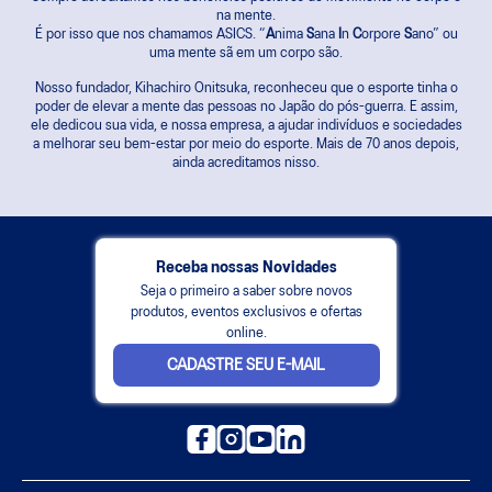
na mente.
É por isso que nos chamamos ASICS. “
A
nima
S
ana
I
n
C
orpore
S
ano” ou
uma mente sã em um corpo são.
Nosso fundador, Kihachiro Onitsuka, reconheceu que o esporte tinha o
poder de elevar a mente das pessoas no Japão do pós-guerra. E assim,
ele dedicou sua vida, e nossa empresa, a ajudar indivíduos e sociedades
a melhorar seu bem-estar por meio do esporte. Mais de 70 anos depois,
ainda acreditamos nisso.
Receba nossas Novidades
Seja o primeiro a saber sobre novos
produtos, eventos exclusivos e ofertas
online.
CADASTRE SEU E-MAIL