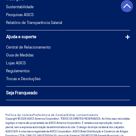
Sustentabilidade
Pesquisas ASICS
Relatório de Transparência Salarial
Ajuda e suporte
Central de Relacionamento
Guia de Medidas
Lojas ASICS
Regulamentos
Trocas e Devoluções
Seja Franqueado
Política de cookies
Preferência de Cookies
Editar consentimento
Copyright © 2026 ASICS America Corporation. TODOS OS DIREITOS RESERVADOS. As fotos aqui veiculadas,
logotipo e marca são propriedade de ASICS America Corporation. É vetada a sua reprodução, total ou
parcial, sem a expressa autorização da administradora do site. O design da stripe na lateral dos calçados
ASICS M.R. é uma marca registrada da ASICS Corporation. ASICS Brasil Distribuição e Comércio de Artigos
Esportivos LTDA- CNPJ 53.249.017/0024-30 - Inscrição Estadual 336.963.121.118 Estrada Municipal Luís