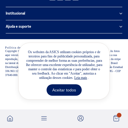
Institucional
Política de Privacidade
Ajuda e suporte
Sobre a ASICS
Central de Relacionamento
Sustentabilidade
Política de cookies
Preferência de Cookies
Editar consentimento
Guia de Medidas
Copyright © 2026 ASICS America Corporation. TODOS OS DIREITOS RESERVADOS. As fotos
Os websites da ASICS utilizam cookies próprios e de
aqui veiculadas, logotipo e marca são propriedade de ASICS America Corporation. É vetada a sua
Termos de Uso
terceiros para fins de publicidade personalizada, para
Lojas ASICS
reprodução, total ou parcial, sem a expressa autorização da administradora do site. O design da stripe
compreender de melhor forma as suas preferências, para
na lateral dos calçados ASICS M.R. é uma marca registrada da ASICS Corporation. ASICS Brasil
lhe oferecer uma excelente experiência de utilizador, para
Trabalhe Conosco
Distribuição e Comércio de Artigos Esportivos LTDA- CNPJ 53.249.017/0024-30 - Inscrição Estadual
Regulamentos
manter o controle das estatísticas e para poder obter o
336.963.121.118 Estrada Municipal Luís Lopes Neto, 21, Bairro dos Tenentes - Extrema-MG - CEP
seu feedback. Ao clicar em "Aceitar", autoriza a
37640-000.
Visão geral
utilização desses cookies.
Leia mais
.
Trocas e Devoluções
Powered by
Tecnologias ASICS
Aceitar todos
Blog
Pesquisas ASICS
Relatório de Transparência Salarial