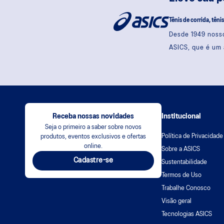
Tênis de corrida, têni
Desde 1949 nosso
ASICS, que é um 
Receba nossas novidades
Institucional
Seja o primeiro a saber sobre novos
Política de Privacidade
produtos, eventos exclusivos e ofertas
online.
Sobre a ASICS
Cadastre-se
Sustentabilidade
Termos de Uso
Trabalhe Conosco
Visão geral
Tecnologias ASICS