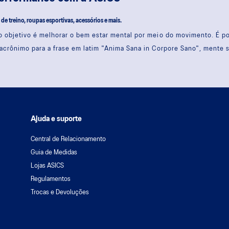
s de treino, roupas esportivas, acessórios e mais.
 objetivo é melhorar o bem estar mental por meio do movimento. É 
acrônimo para a frase em latim "Anima Sana in Corpore Sano", mente 
Ajuda e suporte
Central de Relacionamento
Guia de Medidas
Lojas ASICS
Regulamentos
Trocas e Devoluções