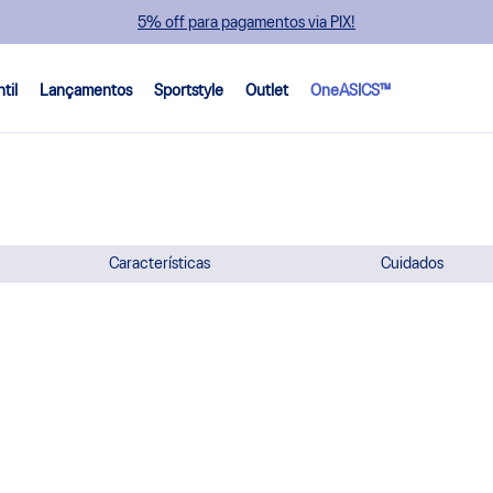
5% off para pagamentos via PIX!
ntil
Lançamentos
Sportstyle
Outlet
OneASICS™
Características
Cuidados