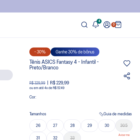
4
0
- 30%
Ganhe 30% de bônus
Tênis ASICS Fantasy 4 - Infantil -
Preto/Branco
R$ 229,99
R$ 329,99
ou
4
x
de
R$ 57,49
Cor:
Tamanhos
Guia de medidas
26
27
28
29
30
30.5
31
32
33