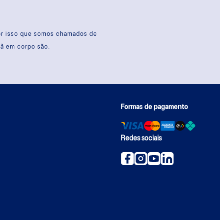
por isso que somos chamados de
sã em corpo são.
Formas de pagamento
Redes sociais