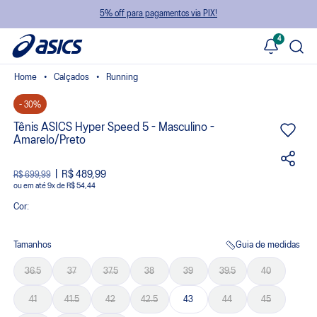
5% off para pagamentos via PIX!
4
Calçados
Running
- 30%
Tênis ASICS Hyper Speed 5 - Masculino -
Amarelo/Preto
R$ 489,99
R$ 699,99
ou
9
x
de
R$ 54,44
Cor:
Tamanhos
Guia de medidas
36.5
37
37.5
38
39
39.5
40
41
41.5
42
42.5
43
44
45