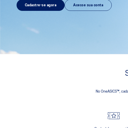
Cadastre-se agora
Acesse sua conta
No OneASICS™, cada 