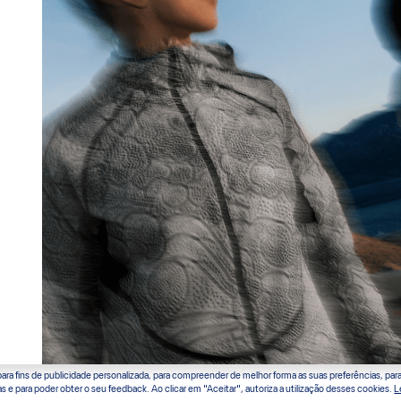
s de treino, roupas esportivas, acessórios e mais.
 objetivo é melhorar o bem estar mental por meio do movimento. É 
acrônimo para a frase em latim "Anima Sana in Corpore Sano", mente 
Ajuda e suporte
Central de Relacionamento
Guia de Medidas
Lojas ASICS
Regulamentos
Trocas e Devoluções
 para fins de publicidade personalizada, para compreender de melhor forma as suas preferências, pa
cas e para poder obter o seu feedback. Ao clicar em "Aceitar", autoriza a utilização desses cookies.
L