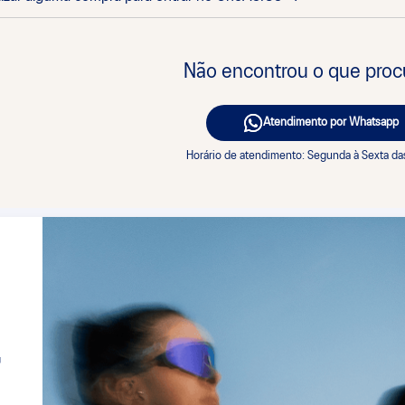
Não encontrou o que proc
Atendimento por Whatsapp
Horário de atendimento: Segunda à Sexta das
Nome
E-mail
En
s
™
performance com a ASICS