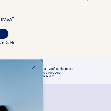
urava?
 9h às 17h
*Ao cadastrar seu e-mail, você aceita nossa
viar
Política de Privacidade e receberá
novidades e ofertas da ASICS.