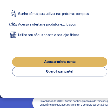
Tênis de corrida, têni
Desde 1949 nosso
Ganhe bônus para utilizar nas próximas compras
ASICS, que é um 
Acesso a ofertas e produtos exclusivos
Utilize seu bônus no site e nas lojas físicas
Receba nossas novidades
Institucional
Seja o primeiro a saber sobre novos
Política de Privacidade
produtos, eventos exclusivos e ofertas
online.
Acessar minha conta
Sobre a ASICS
Cadastre-se
Sustentabilidade
Quero fazer parte!
Termos de Uso
Trabalhe Conosco
Visão geral
Tecnologias ASICS
Blog
Os websites da ASICS utilizam cookies próprios e de terceiros
experiência de utilizador, para manter o controle das estatísti
Pesquisas ASICS