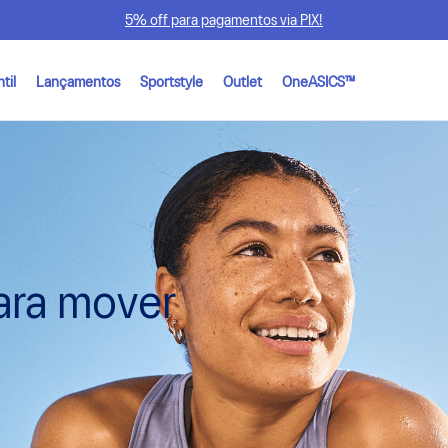
5% off para pagamentos via PIX!
ntil
Lançamentos
Sportstyle
Outlet
OneASICS™
ara mover