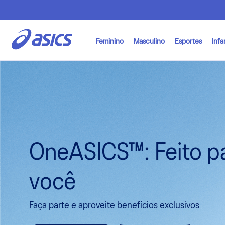
Feminino
Masculino
Esportes
Infa
OneASICS™: Feito p
você
Faça parte e aproveite benefícios exclusivos