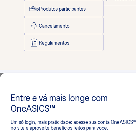
Produtos participantes
Cancelamento
Regulamentos
Cadastre seu e-mail para
receber ofertas e novidade
Entre e vá mais longe com
OneASICS™
Um só login, mais praticidade: acesse sua conta OneASICS
Eleve sua 
no site e aproveite benefícios feitos para você.