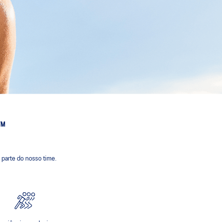
™
parte do nosso time.