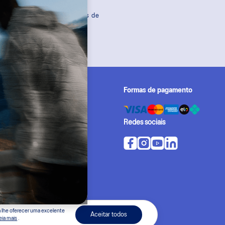
por isso que somos chamados de
sã em corpo são.
Formas de pagamento
Redes sociais
ra lhe oferecer uma excelente
Aceitar todos
eia mais
.