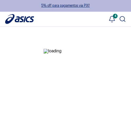
5% off para pagamentos via PIX!
4