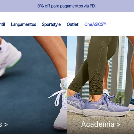
5% off para pagamentos via PIX!
ntil
Lançamentos
Sportstyle
Outlet
OneASICS™