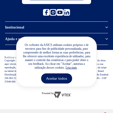
Institucional
Política de Privacidade
Ajuda e suporte
Os websites da ASICS utilizam cookies próprios e de
Sobre a ASICS
terceiros para fins de publicidade personalizada, para
Central de Relacionamento
compreender de melhor forma as suas preferências, para
Sustentabilidade
lhe oferecer uma excelente experiência de utilizador, para
Política de cookies
Preferência de Cookies
Editar consentimento
Guia de Medidas
manter o controle das estatísticas e para poder obter o
Copyright © 2026 ASICS America Corporation. TODOS OS DIREITOS RESERVADOS. As fotos
seu feedback. Ao clicar em "Aceitar", autoriza a
aqui veiculadas, logotipo e marca são propriedade de ASICS America Corporation. É vetada a sua
Termos de Uso
Lojas ASICS
utilização desses cookies.
Leia mais
.
reprodução, total ou parcial, sem a expressa autorização da administradora do site. O design da stripe
na lateral dos calçados ASICS M.R. é uma marca registrada da ASICS Corporation. ASICS Brasil
Trabalhe Conosco
Distribuição e Comércio de Artigos Esportivos LTDA- CNPJ 53.249.017/0024-30 - Inscrição Estadual
Regulamentos
Aceitar todos
336.963.121.118 Estrada Municipal Luís Lopes Neto, 21, Bairro dos Tenentes - Extrema-MG - CEP
37640-000.
Visão geral
Trocas e Devoluções
Tecnologias ASICS
Powered by
Blog
Pesquisas ASICS