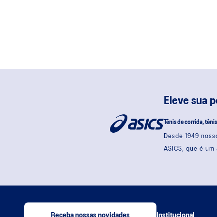
Eleve sua 
Tênis de corrida, têni
Desde 1949 nosso
ASICS, que é um 
Receba nossas novidades
Institucional