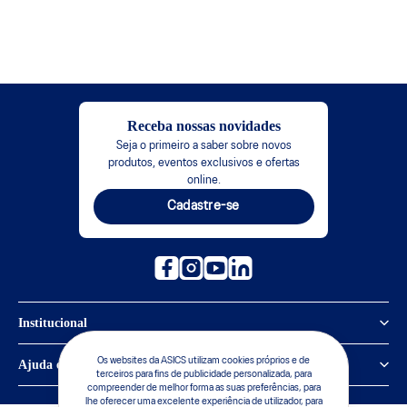
Receba nossas novidades
Seja o primeiro a saber sobre novos
produtos, eventos exclusivos e ofertas
online.
Cadastre-se
Institucional
Política de Privacidade
Os websites da ASICS utilizam cookies próprios e de
Ajuda e suporte
terceiros para fins de publicidade personalizada, para
compreender de melhor forma as suas preferências, para
Sobre a ASICS
Central de Relacionamento
lhe oferecer uma excelente experiência de utilizador, para