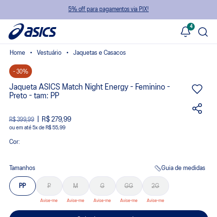
5% off para pagamentos via PIX!
4
Vestuário
Jaquetas e Casacos
- 30%
Jaqueta ASICS Match Night Energy - Feminino -
Preto - tam: PP
R$ 279,99
R$ 399,99
ou
5
x
de
R$ 55,99
Cor:
Tamanhos
Guia de medidas
PP
P
M
G
GG
2G